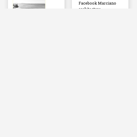
Facebook Marciano
architecture
MAI JUIN 2013
ARCHISTORM :
Tribune /
Marseille regard
croisé
Télécharger le PDF
OUVRAGE COLLECTIF
Peaux de béton /
65 architectures
contemporaines