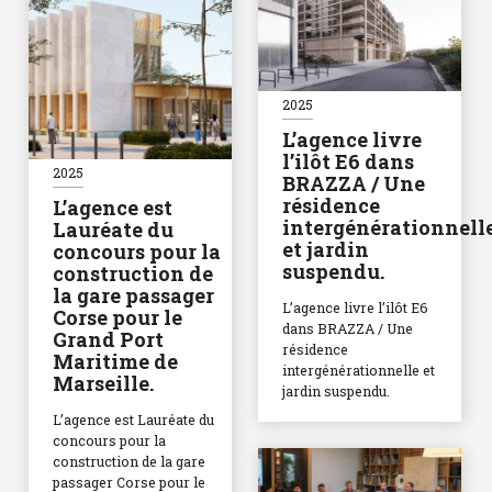
2025
L’agence livre
l’ilôt E6 dans
2025
BRAZZA / Une
résidence
L’agence est
intergénérationnell
Lauréate du
et jardin
concours pour la
suspendu.
construction de
la gare passager
L’agence livre l’ilôt E6
Corse pour le
dans BRAZZA / Une
Grand Port
résidence
Maritime de
intergénérationnelle et
Marseille.
jardin suspendu.
L’agence est Lauréate du
concours pour la
construction de la gare
passager Corse pour le