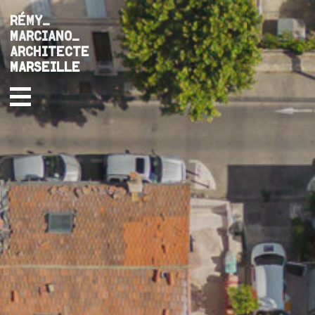
RÉMY_
MARCIANO_
ARCHITECTE
MARSEILLE